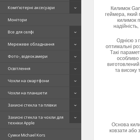
Комп'ютерні аксесуари
Килимок Gam
геймера, який 
Монітори
килимок п
надійність,
Все для селфі
Однією з 
Мережеве обладнання
оптимальні ро
Такі парамет
Фото-, відеокамери
особливо 
виготовлений 
Освітлення
та високу 
Чохли на смартфони
Чохли на планшети
Захисні стекла та плівки
Захисні стекла та чохли для
техніки Apple
Основа кили
ковзати або 
Сумки Michael Kors