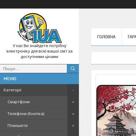
ГОЛОВНА
ГАР
У нас Ви знайдете потрібну
електроніку для всієї вашої сім'ї за
доступними цінами
Категорії
Смартфони
Телефони (Кнопка)
Планшети