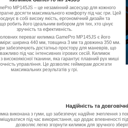
ePro MP145JS – це незамінний аксесуар для кожного
прагне досягти максимального комфорту під час гри. Цей
оєднує в собі високу якість, ергономічний дизайн та
 що робить його ідеальним вибором для тих, хто цінує
зручність та ефективність.
головних переваг килимка GamePro MP145JS є його
зміри: ширина 440 мм, товщина 3 мм та довжина 350 мм.
ри забезпечують достатньо простору для маневрів, що
важливо під час інтенсивних ігрових сесій. Килимок
з високоякісної тканини, яка гарантує плавний рух миші
точність управління. Це дозволяє геймерам досягати
максимальних результатів у грі.
Надійність та довговічн
мка виконана з гуми, що забезпечує надійне зчеплення з по
зміщуватися під час використання, що додає впевненості під 
дозволяє легко згорнути килимок для зручного збер