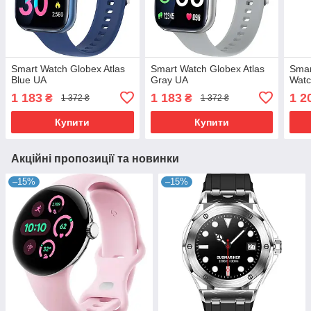
Smart Watch Globex Atlas
Smart Watch Globex Atlas
Smar
Blue UA
Gray UA
Watc
1 183
1 183
1 2
₴
₴
1 372 ₴
1 372 ₴
Купити
Купити
Акційні пропозиції та новинки
–15%
–15%