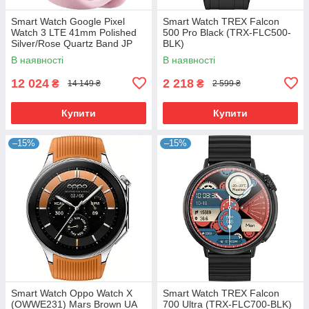
Smart Watch Google Pixel
Smart Watch TREX Falcon
Watch 3 LTE 41mm Polished
500 Pro Black (TRX-FLC500-
Silver/Rose Quartz Band JP
BLK)
В наявності
В наявності
12 024
2 218
₴
₴
14 149 ₴
2 599 ₴
Купити
Купити
–15%
–15%
Smart Watch Oppo Watch X
Smart Watch TREX Falcon
(OWWE231) Mars Brown UA
700 Ultra (TRX-FLC700-BLK)