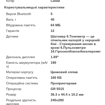
Колір
Синій
Користувальницькі характеристики
Версія Bluetooth
5
Вага, г
40
Вбудована пам'ять
64 МБ
Гарантія
12
Датчики
Шагомер 6.Тонометр — це
лічильник калорій у серценій
біні - Стримування кисню в
крові 6.Пульсометри
16.ГіроскопfranceАкселерометр
Діагональ дисплея
1.69"
Ємність аккумулятора (мА/
190
ч)
Матеріал корпусу
Цинковий сплав
Оперативна пам'ять
160 КБ
Операційна система
Проприетарная
Процесор
GR 5515
Розмір
36.3 x 44.4 x 10.2 мм
Роздільна здатність
240х280
дисплея