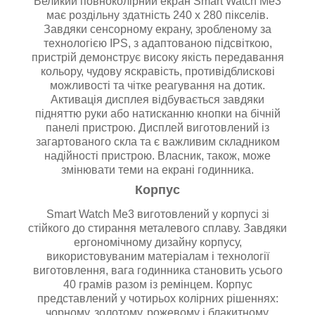
Великий повноколірний екран Smart Watch Me3
має роздільну здатність 240 х 280 пікселів.
Завдяки сенсорному екрану, зробленому за
технологією IPS, з адаптованою підсвіткою,
пристрій демонструє високу якість передавання
кольору, чудову яскравість, противідблискові
можливості та чітке реагування на дотик.
Активація дисплея відбувається завдяки
підняттю руки або натисканню кнопки на бічній
панелі пристрою. Дисплей виготовлений із
загартованого скла та є важливим складником
надійності пристрою. Власник, також, може
змінювати теми на екрані годинника.
Корпус
Smart Watch Me3 виготовлений у корпусі зі
стійкого до стирання металевого сплаву. Завдяки
ергономічному дизайну корпусу,
використовуваним матеріалам і технології
виготовлення, вага годинника становить усього
40 грамів разом із ремінцем. Корпус
представлений у чотирьох колірних рішеннях:
чорному, золотому, рожевому і блакитному.