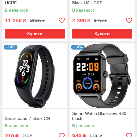
UCRF
Black UA UCRF
В наявності
В наявності
11 256
2 390
₴
₴
13 189 ₴
2 799 ₴
Купити
Купити
–14%
–14%
Smart Watch Blackview R30
Smart band 7 black CN
black
В наявності
В наявності
218
949
₴
₴
253 ₴
1 101 ₴